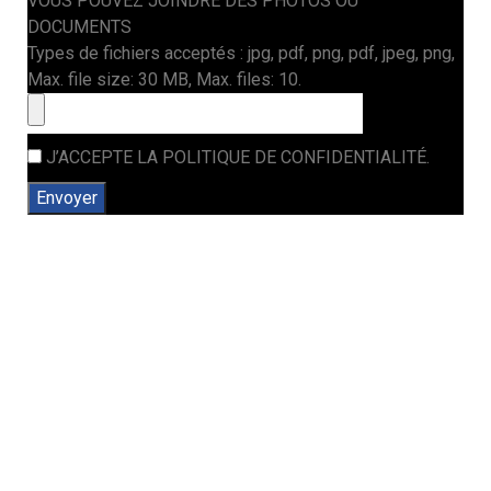
VOUS POUVEZ JOINDRE DES PHOTOS OU
DOCUMENTS
Types de fichiers acceptés : jpg, pdf, png, pdf, jpeg, png,
Max. file size: 30 MB, Max. files: 10.
J’ACCEPTE LA POLITIQUE DE CONFIDENTIALITÉ.
Envoyer